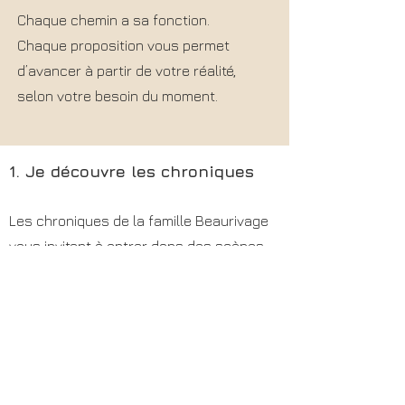
Chaque chemin a sa fonction.
Chaque proposition vous permet
d’avancer à partir de votre réalité,
selon votre besoin du moment.
1. Je découvre les chroniques
Les chroniques de la famille Beaurivage
vous invitent à entrer dans des scènes
du quotidien. Vous y retrouvez Camille,
Gabriel, Léo, Élodie et Elliot dans des
situations où les responsabilités, les
émotions, le stress, les besoins et les
relations prennent forme.
Ce chemin vous permet d’observer, de