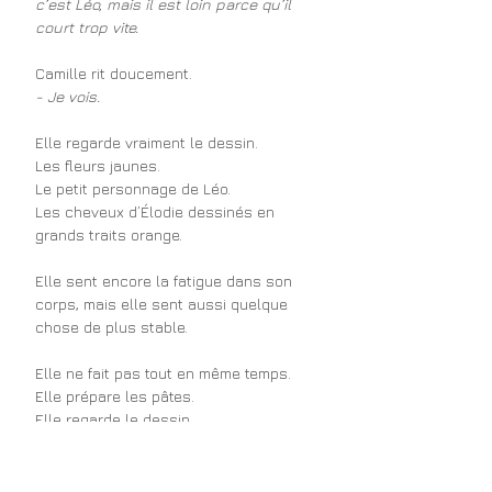
c’est Léo, mais il est loin parce qu’il 
court trop vite.
Camille rit doucement.
- Je vois.
Elle regarde vraiment le dessin.
Les fleurs jaunes.
Le petit personnage de Léo.
Les cheveux d’Élodie dessinés en 
grands traits orange.
Elle sent encore la fatigue dans son 
corps, mais elle sent aussi quelque 
chose de plus stable.
Elle ne fait pas tout en même temps.
Elle prépare les pâtes.
Elle regarde le dessin.
Elle dit à Léo quand elle pourra être 
disponible.
Elle reste dans la cuisine.