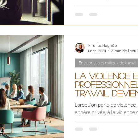
notre mécanisme de...
Mireille Magnée
1 oct. 2024
3 min de lectu
Entreprises et milieux de travail
La violence e
professionnel
travail devie
Lorsqu'on parle de violence,
sphère privée, à la violence 
violence au travail est une...