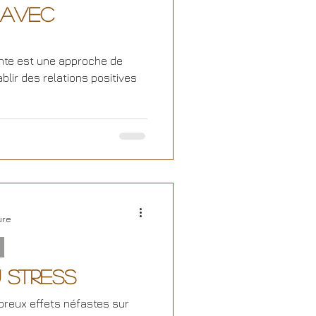
 avec
nte est une approche de
blir des relations positives
ure
 stress
breux effets néfastes sur