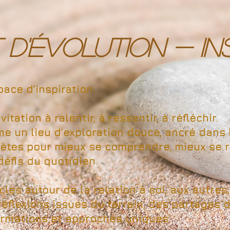
D'ÉVOLUTION - INS
ace d’inspiration.
itation à ralentir, à ressentir, à réfléchir.
e un lieu d’exploration douce, ancré dans 
ètes pour mieux se comprendre, mieux se re
éfis du quotidien.
les autour de la relation à soi, aux autres,
flexions issues du terrain, des partages 
ormations et approches uniques.