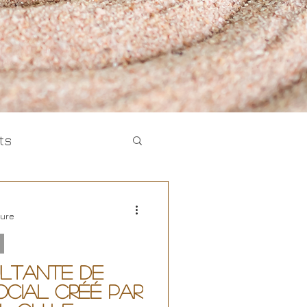
ts
ture
La relation À ...
ultante de
ocial créé par