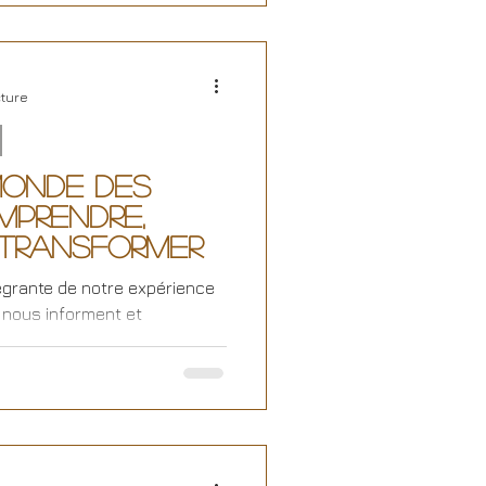
cture
Monde des
mprendre,
 Transformer
tégrante de notre expérience
 nous informent et
..