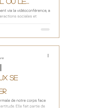
l ou le
cile.
ment via la vidéoconférence, a
eractions sociales et
ure
eux se
er
ormale de notre corps face
ertitude. Elle fait partie de