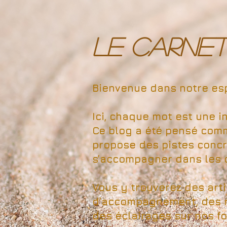
LE CARNET 
Bienvenue dans notre esp
Ici, chaque mot est une inv
Ce blog a été pensé comm
propose des pistes concr
s’accompagner dans les d
Vous y trouverez des artic
d’accompagnement, des ré
des éclairages sur nos f