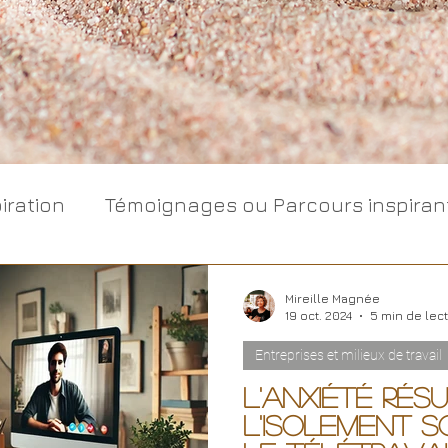
iration
Témoignages ou Parcours inspiran
Accompagnement Relationnel
Mireille Magnée
19 oct. 2024
5 min de lec
Entreprises et milieux de travail
e travail
Tao, compagnon relationnel
L'anxiété rés
l'isolement s