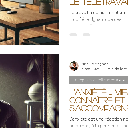
le télétravai
travail à domi
Le travail à domicile, notam
modifié la dynamique des int
exacerbé l'anxiété...
Mireille Magnée
5 oct. 2024
3 min de lect
Entreprises et milieux de travail
L'anxiété ... mi
connaître et
s'accompagn
L'anxiété est une réaction n
au stress, à la peur ou à l'inc