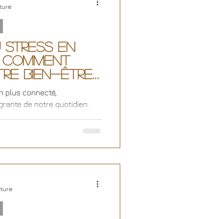
ture
 Stress en
 : Comment
re Bien-Être
n plus connecté,
égrante de notre quotidien.
..
cture