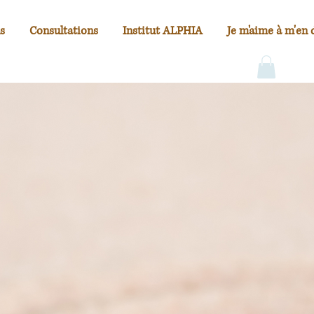
s
Consultations
Institut ALPHIA
Je m'aime à m'en 