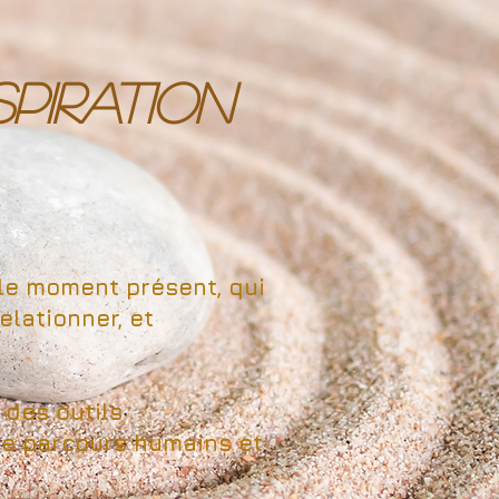
PIRATION
le moment présent, qui
lationner, et
 des outils
de parcours humains et