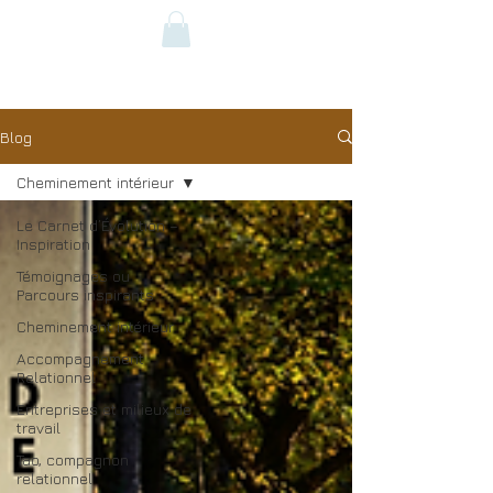
Blog
Cheminement intérieur
Le Carnet d’Évolution –
Inspiration
Témoignages ou
Parcours inspirants
Cheminement intérieur
Accompagnement
Relationnel
Entreprises et milieux de
travail
Tao, compagnon
relationnel