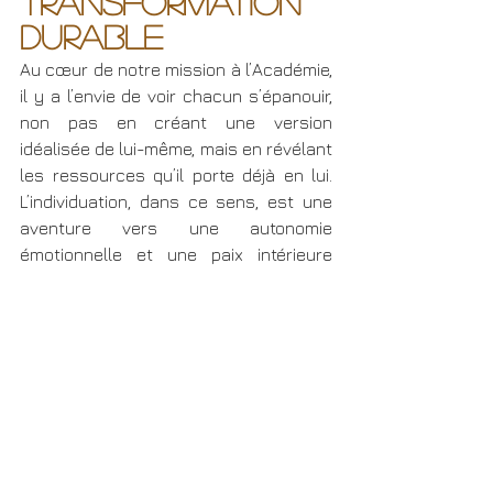
transformation 
durable
Au cœur de notre mission à l’Académie, 
il y a l’envie de voir chacun s’épanouir, 
non pas en créant une version 
idéalisée de lui-même, mais en révélant 
les ressources qu’il porte déjà en lui. 
L’individuation, dans ce sens, est une 
aventure vers une autonomie 
émotionnelle et une paix intérieure 
durable. Elle passe par l’acceptation de 
soi et une curiosité sincère envers ses 
propres valeurs, au-delà des 
jugements ou des masques sociaux.
L’
inflation de l’égo
, c’est la tentation 
de gonfler notre importance pour 
mieux               « paraître ». 
L’individuation
, en revanche, c’est la 